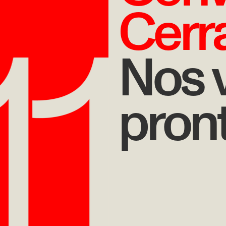
Cerr
Nos 
pron