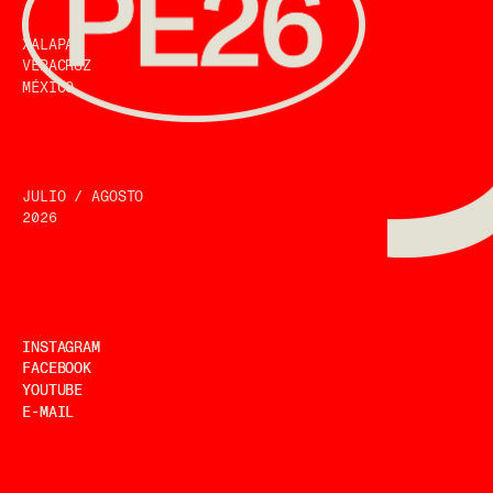
XALAPA
VERACRUZ
JULIO / AGOSTO
INSTAGRAM
INSTAGRAM
FACEBOOK
FACEBOOK
YOUTUBE
YOUTUBE
E-MAIL
E-MAIL